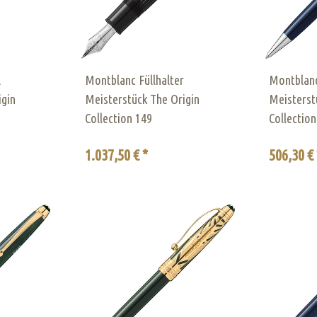
l
Montblanc Füllhalter
Montblanc
igin
Meisterstück The Origin
Meisterst
Collection 149
Collectio
1.037,50 € *
506,30 € 