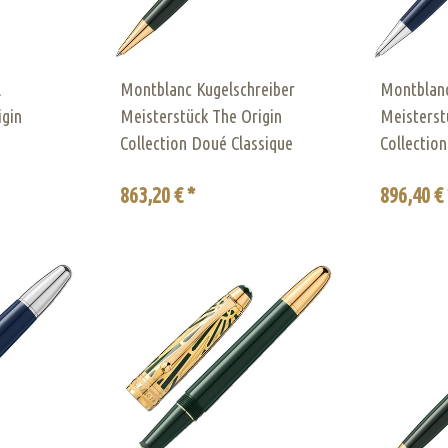
l
Montblanc Kugelschreiber
Montblanc
igin
Meisterstück The Origin
Meisterst
Collection Doué Classique
Collectio
863,20 € *
896,40 € 