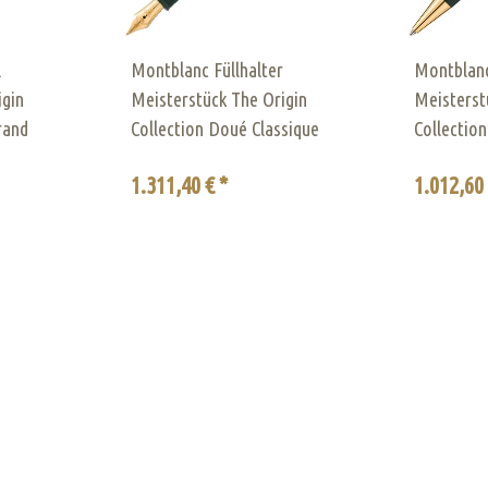
l
Montblanc Füllhalter
Montblanc
igin
Meisterstück The Origin
Meisterst
rand
Collection Doué Classique
Collectio
1.311,40 € *
1.012,60 