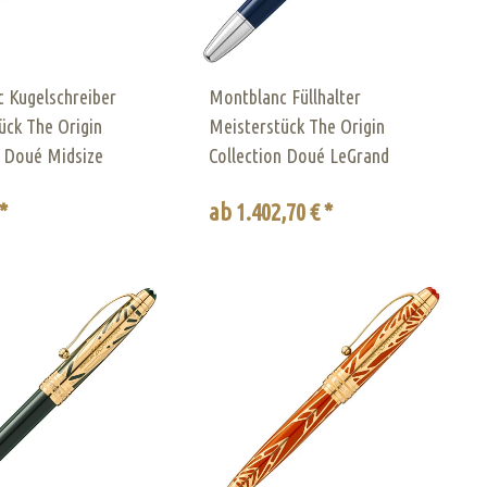
 Kugelschreiber
Montblanc Füllhalter
ück The Origin
Meisterstück The Origin
n Doué Midsize
Collection Doué LeGrand
*
ab 1.402,70 € *