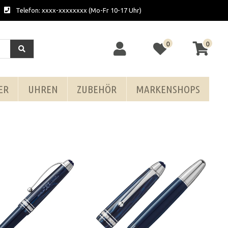
Telefon: xxxx-xxxxxxxx (Mo-Fr 10-17 Uhr)
0
0
ER
UHREN
ZUBEHÖR
MARKENSHOPS