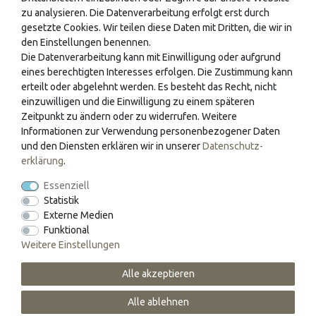
Fachgeschäften. Hier finden sie eine Vielzahl an
zu analysieren. Die Datenverarbeitung erfolgt erst durch
wunderschönen Schreibgeräten zum Ausprobieren und ein
gesetzte Cookies. Wir teilen diese Daten mit Dritten, die wir in
den Einstellungen benennen.
umfangreiches Papeterie-Sortiment in angenehmer
Die Datenverarbeitung kann mit Einwilligung oder aufgrund
Atmosphäre. Es erwartet sie unser geschultes Fachpersonal
eines berechtigten Interesses erfolgen. Die Zustimmung kann
an folgenden Standorten.
erteilt oder abgelehnt werden. Es besteht das Recht, nicht
einzuwilligen und die Einwilligung zu einem späteren
Max Mustermann GmbH
Zeitpunkt zu ändern oder zu widerrufen. Weitere
Informationen zur Verwendung personenbezogener Daten
Musterstr. 8-10
und den Diensten erklären wir in unserer
Daten­schutz­
12345 Musterhausen
erklärung
.
Essenziell
Tel.:012/345678
Statistik
Muster Bürobedarf
Externe Medien
Funktional
Musterhauser Str. 116
Weitere Einstellungen
54321 Test
Alle akzeptieren
Tel: 0124/356
Alle ablehnen