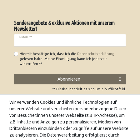
Sonderangebote & exklusive Aktionen mit unserem
Newsletter!
E-MAIL **
Hiermit bestätige ich, dass ich die
Daten­schutz­erklärung
gelesen habe. Meine Einwilligung kann ich jederzeit
widerrufen.**
Abonnieren
** Hierbei handelt es sich um ein Pflichtfeld.
Wir verwenden Cookies und ähnliche Technologien auf
unserer Website und verarbeiten personenbezogene Daten
UNSERE FACHGESCHÄFTE
von Besucher:innen unserer Webseite (z.B. IP-Adresse), um
z.B. Inhalte und Anzeigen zu personalisieren, Medien von
Wir freuen uns auch auf Ihren Besuch in unseren
Drittanbietern einzubinden oder Zugriffe auf unsere Website
Fachgeschäften. Hier finden sie eine Vielzahl an
zu analysieren. Die Datenverarbeitung erfolgt erst durch