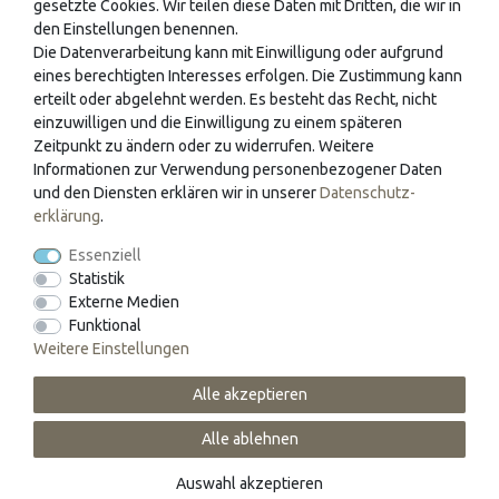
wunderschönen Schreibgeräten zum Ausprobieren und ein
gesetzte Cookies. Wir teilen diese Daten mit Dritten, die wir in
den Einstellungen benennen.
umfangreiches Papeterie-Sortiment in angenehmer
Die Datenverarbeitung kann mit Einwilligung oder aufgrund
Atmosphäre. Es erwartet sie unser geschultes Fachpersonal
eines berechtigten Interesses erfolgen. Die Zustimmung kann
an folgenden Standorten.
erteilt oder abgelehnt werden. Es besteht das Recht, nicht
einzuwilligen und die Einwilligung zu einem späteren
Max Mustermann GmbH
Zeitpunkt zu ändern oder zu widerrufen. Weitere
Informationen zur Verwendung personenbezogener Daten
Musterstr. 8-10
und den Diensten erklären wir in unserer
Daten­schutz­
12345 Musterhausen
erklärung
.
Essenziell
Tel.:012/345678
Statistik
Muster Bürobedarf
Externe Medien
Funktional
Musterhauser Str. 116
Weitere Einstellungen
54321 Test
Alle akzeptieren
Tel: 0124/356
Alle ablehnen
Auswahl akzeptieren