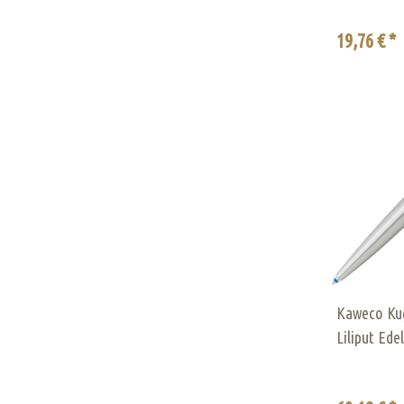
19,76 € *
Kaweco Kug
Liliput Ede