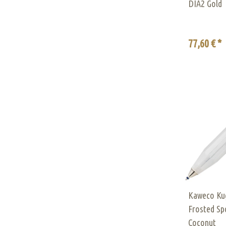
DIA2 Gold
77,60 € *
Kaweco Kug
Frosted Sp
Coconut