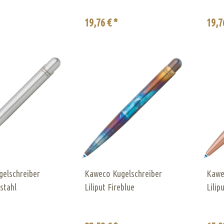
19,76 € *
19,7
elschreiber
Kaweco Kugelschreiber
Kawe
lstahl
Liliput Fireblue
Lilip