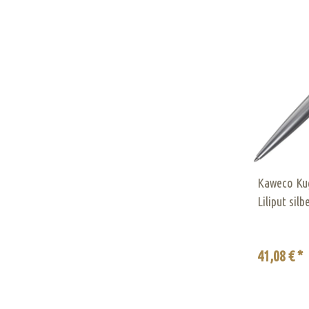
Kaweco Kug
Liliput silb
41,08 € *