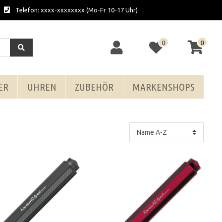
Telefon: xxxx-xxxxxxxx (Mo-Fr 10-17 Uhr)
0
0
ER
UHREN
ZUBEHÖR
MARKENSHOPS