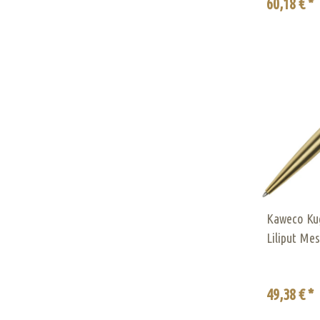
60,18 € *
Kaweco Kug
Liliput Mes
49,38 € *