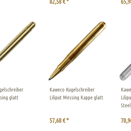
82,58 € *
65,9
elschreiber
Kaweco Kugelschreiber
Kawe
sing glatt
Liliput Messing Kappe glatt
Lilip
Steel
57,68 € *
70,9