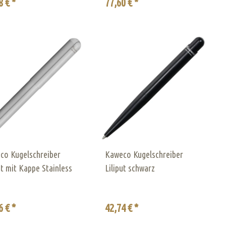
8 € *
77,60 € *
co Kugelschreiber
Kaweco Kugelschreiber
ut mit Kappe Stainless
Liliput schwarz
6 € *
42,74 € *