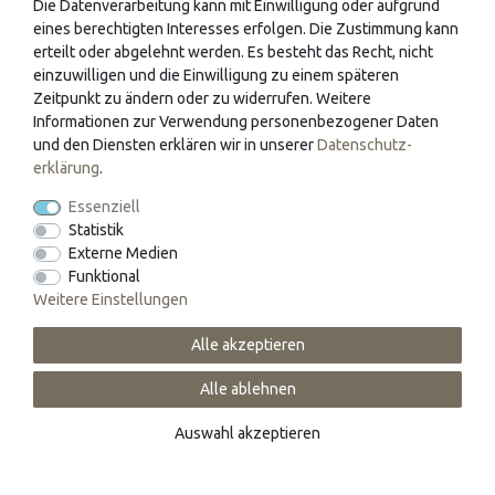
Die Datenverarbeitung kann mit Einwilligung oder aufgrund
eines berechtigten Interesses erfolgen. Die Zustimmung kann
erteilt oder abgelehnt werden. Es besteht das Recht, nicht
einzuwilligen und die Einwilligung zu einem späteren
Zeitpunkt zu ändern oder zu widerrufen. Weitere
Informationen zur Verwendung personenbezogener Daten
und den Diensten erklären wir in unserer
Daten­schutz­
erklärung
.
Caran d'Ache Rollerball
Caran d'Ache Rollerball
Essenziell
Varius Chinalack
Varius Ebony rosé
Statistik
schwarz/gold
goldplattiert
Externe Medien
Funktional
Weitere Einstellungen
913,00 € *
688,90 € *
Alle akzeptieren
Alle ablehnen
Auswahl akzeptieren
Sonderangebot