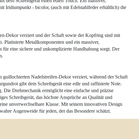
eiht dem Schreibgerät einen edlen Touch. Ein massiver,
 Iridiumpunkt - bicolor, (auch mit Edelstahlfeder erhältlich) die
en-Dekor verziert und der Schaft sowie der Kopfring sind mit
b. Platinierte Metallkomponenten und ein massiver,
as für eine sichere und unkomplizierte Handhabung sorgt. Der
n.
guillochierten Nadelstreifen-Dekor verziert, während der Schaft
rgundrot gibt dem Schreibgerät eine edle und raffinierte Note.
g. Die Drehmechanik ermöglicht eine einfache und präzise
iges Schreibgerät, das höchste Ansprüche an Qualität und
er eine unverwechselbare Klasse. Mit seinem innovativen Design
 wahre Augenweide für jeden, der das Besondere schätzt.