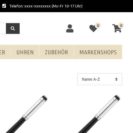
Telefon: xxxx-xxxxxxxx (Mo-Fr 10-17 Uhr)
0
0
ER
UHREN
ZUBEHÖR
MARKENSHOPS