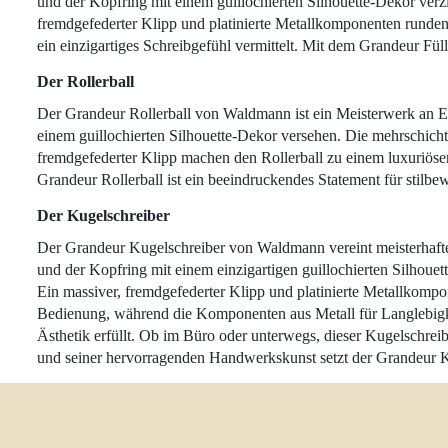
und der Kopfring mit einem guillochierten Silhouette-Dekor verzi
fremdgefederter Klipp und platinierte Metallkomponenten runden d
ein einzigartiges Schreibgefühl vermittelt. Mit dem Grandeur Füll
Der Rollerball
Der Grandeur Rollerball von Waldmann ist ein Meisterwerk an Ele
einem guillochierten Silhouette-Dekor versehen. Die mehrschicht
fremdgefederter Klipp machen den Rollerball zu einem luxuriösen
Grandeur Rollerball ist ein beeindruckendes Statement für stilb
Der Kugelschreiber
Der Grandeur Kugelschreiber von Waldmann vereint meisterhaftes
und der Kopfring mit einem einzigartigen guillochierten Silhouet
Ein massiver, fremdgefederter Klipp und platinierte Metallkomp
Bedienung, während die Komponenten aus Metall für Langlebigkeit
Ästhetik erfüllt. Ob im Büro oder unterwegs, dieser Kugelschrei
und seiner hervorragenden Handwerkskunst setzt der Grandeur Ku