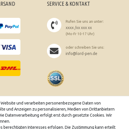
ERSAND
SERVICE & KONTAKT
Rufen Sie uns an unter:
xxxx /xx xxx xx
(Mo-Fr 10-17 Uhr)
oder schreiben Sie uns:
info@lord-pen.de
er!
r Website und verarbeiten personenbezogene Daten von
alte und Anzeigen zu personalisieren, Medien von Drittanbietern
ie Datenverarbeitung erfolgt erst durch gesetzte Cookies. Wir
ennen.
be. Meine Einwilligung
s berechtigten Interesses erfolgen. Die Zustimmung kann erteilt