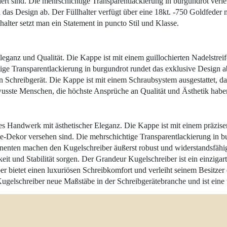
ert sind. Die mehrschichtige Transparentlackierung in burgundrot verl
as Design ab. Der Füllhalter verfügt über eine 18kt. -750 Goldfeder mit
halter setzt man ein Statement in puncto Stil und Klasse.
ganz und Qualität. Die Kappe ist mit einem guillochierten Nadelstreif
ige Transparentlackierung in burgundrot rundet das exklusive Design a
 Schreibgerät. Die Kappe ist mit einem Schraubsystem ausgestattet, d
ewusste Menschen, die höchste Ansprüche an Qualität und Ästhetik habe
 Handwerk mit ästhetischer Eleganz. Die Kappe ist mit einem präzisen 
te-Dekor versehen sind. Die mehrschichtige Transparentlackierung in bu
onenten machen den Kugelschreiber äußerst robust und widerstandsfähi
 und Stabilität sorgen. Der Grandeur Kugelschreiber ist ein einzigart
ber bietet einen luxuriösen Schreibkomfort und verleiht seinem Besitz
gelschreiber neue Maßstäbe in der Schreibgerätebranche und ist eine