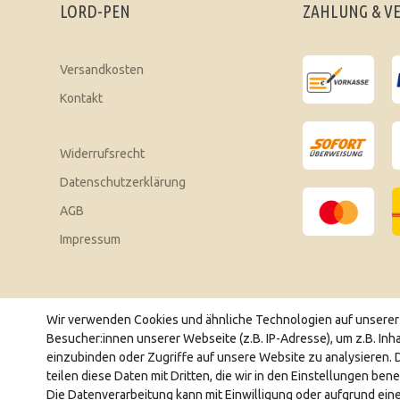
LORD-PEN
ZAHLUNG & V
Versandkosten
Kontakt
Widerrufsrecht
Datenschutzerklärung
AGB
Impressum
Sonderangebote & exklusive Aktionen mit unserem Newslett
Wir verwenden Cookies und ähnliche Technologien auf unsere
Besucher:innen unserer Webseite (z.B. IP-Adresse), um z.B. Inh
E-MAIL **
einzubinden oder Zugriffe auf unsere Website zu analysieren. D
teilen diese Daten mit Dritten, die wir in den Einstellungen ben
Hiermit bestätige ich, dass ich die
Daten­schutz­erklärung
gelesen ha
Die Datenverarbeitung kann mit Einwilligung oder aufgrund eine