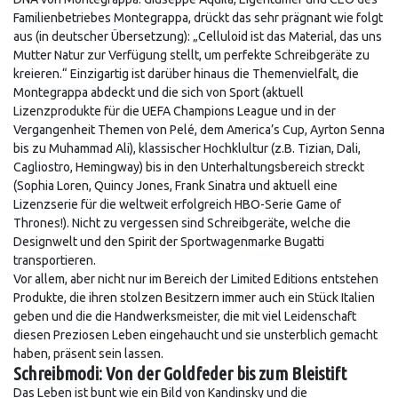
Familienbetriebes Montegrappa, drückt das sehr prägnant wie folgt
aus (in deutscher Übersetzung): „Celluloid ist das Material, das uns
Mutter Natur zur Verfügung stellt, um perfekte Schreibgeräte zu
kreieren.“ Einzigartig ist darüber hinaus die Themenvielfalt, die
Montegrappa abdeckt und die sich von Sport (aktuell
Lizenzprodukte für die UEFA Champions League und in der
Vergangenheit Themen von Pelé, dem America’s Cup, Ayrton Senna
bis zu Muhammad Ali), klassischer Hochklultur (z.B. Tizian, Dali,
Cagliostro, Hemingway) bis in den Unterhaltungsbereich streckt
(Sophia Loren, Quincy Jones, Frank Sinatra und aktuell eine
Lizenzserie für die weltweit erfolgreich HBO-Serie Game of
Thrones!). Nicht zu vergessen sind Schreibgeräte, welche die
Designwelt und den Spirit der Sportwagenmarke Bugatti
transportieren.
Vor allem, aber nicht nur im Bereich der Limited Editions entstehen
Produkte, die ihren stolzen Besitzern immer auch ein Stück Italien
geben und die die Handwerksmeister, die mit viel Leidenschaft
diesen Preziosen Leben eingehaucht und sie unsterblich gemacht
haben, präsent sein lassen.
Schreibmodi: Von der Goldfeder bis zum Bleistift
Das Leben ist bunt wie ein Bild von Kandinsky und die