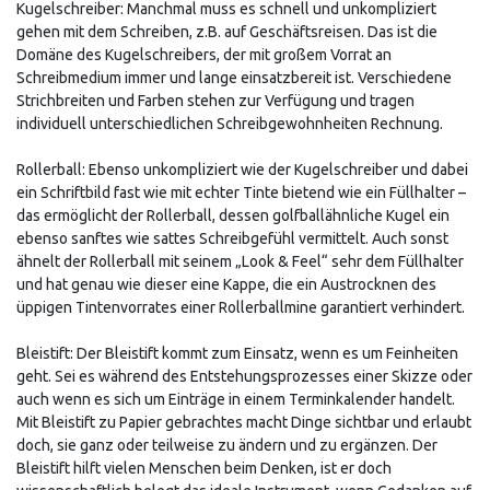
Kugelschreiber: Manchmal muss es schnell und unkompliziert
gehen mit dem Schreiben, z.B. auf Geschäftsreisen. Das ist die
Domäne des Kugelschreibers, der mit großem Vorrat an
Schreibmedium immer und lange einsatzbereit ist. Verschiedene
Strichbreiten und Farben stehen zur Verfügung und tragen
individuell unterschiedlichen Schreibgewohnheiten Rechnung.
Rollerball: Ebenso unkompliziert wie der Kugelschreiber und dabei
ein Schriftbild fast wie mit echter Tinte bietend wie ein Füllhalter –
das ermöglicht der Rollerball, dessen golfballähnliche Kugel ein
ebenso sanftes wie sattes Schreibgefühl vermittelt. Auch sonst
ähnelt der Rollerball mit seinem „Look & Feel“ sehr dem Füllhalter
und hat genau wie dieser eine Kappe, die ein Austrocknen des
üppigen Tintenvorrates einer Rollerballmine garantiert verhindert.
Bleistift: Der Bleistift kommt zum Einsatz, wenn es um Feinheiten
geht. Sei es während des Entstehungsprozesses einer Skizze oder
auch wenn es sich um Einträge in einem Terminkalender handelt.
Mit Bleistift zu Papier gebrachtes macht Dinge sichtbar und erlaubt
doch, sie ganz oder teilweise zu ändern und zu ergänzen. Der
Bleistift hilft vielen Menschen beim Denken, ist er doch