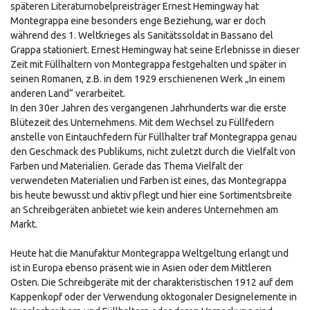
späteren Literaturnobelpreisträger Ernest Hemingway hat
Montegrappa eine besonders enge Beziehung, war er doch
während des 1. Weltkrieges als Sanitätssoldat in Bassano del
Grappa stationiert. Ernest Hemingway hat seine Erlebnisse in dieser
Zeit mit Füllhaltern von Montegrappa festgehalten und später in
seinen Romanen, z.B. in dem 1929 erschienenen Werk „In einem
anderen Land“ verarbeitet.
In den 30er Jahren des vergangenen Jahrhunderts war die erste
Blütezeit des Unternehmens. Mit dem Wechsel zu Füllfedern
anstelle von Eintauchfedern für Füllhalter traf Montegrappa genau
den Geschmack des Publikums, nicht zuletzt durch die Vielfalt von
Farben und Materialien. Gerade das Thema Vielfalt der
verwendeten Materialien und Farben ist eines, das Montegrappa
bis heute bewusst und aktiv pflegt und hier eine Sortimentsbreite
an Schreibgeräten anbietet wie kein anderes Unternehmen am
Markt.
Heute hat die Manufaktur Montegrappa Weltgeltung erlangt und
ist in Europa ebenso präsent wie in Asien oder dem Mittleren
Osten. Die Schreibgeräte mit der charakteristischen 1912 auf dem
Kappenkopf oder der Verwendung oktogonaler Designelemente in