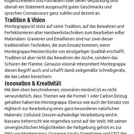
Kugelschreibern und Füllhaltern oder deren Verpackung sind
überall ein Statement ausgesucht guten Geschmacks und
sprechen Connaisseurs ganz sublim und dezent an.
Tradition & Vision
Montegrappa ist stolz auf seine Tradition, auf das Bewahren und
Perfektionieren alter Handwerkstechniken zum Bearbeiten edler
Materialien. Gravieren und Emaillieren sind nur zwei dieser
traditionellen Techniken, die zum Einsatz kommen, wenn
Montegrappa Meisterstücke von einzigartiger Qualität erschafft.
Tradition ist aber nicht das Bewahren der Asche, sondern das
Schüren der Flamme. Genauso visionär interpretiert Montegrappa
diesen Begriff auch und schafft damit zeitgemäße Schreibgeräte,
die das Leben bereichern.
Innovation & Kreativität
Mit dem oben beschriebenen, visionären mindset ist es nicht
verwunderlich, dass Themen wie die Formel 1 oder Carbon Einzug
gehalten haben bei Montegrappa. Ebenso wie auch der Einsatz von
Hightech zur Bearbeitung eines ganz besonderen natürlichen
Materials: Celluloid. Dessen aufwändige Verarbeitung wird in
Bassano beherrscht wie nirgendwo sonst auf der Welt. Mit seinen
unvergleichlichen Möglichkeiten der Farbgebung gehört es zur
DNA von Montegrappa. Giuseppe Aquila, Eigentümer und CEO des