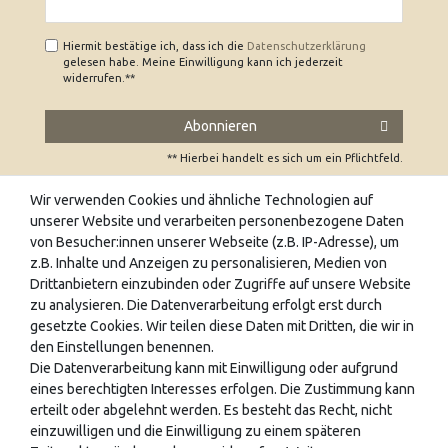
Hiermit bestätige ich, dass ich die
Daten­schutz­erklärung
gelesen habe. Meine Einwilligung kann ich jederzeit
widerrufen.**
Abonnieren
** Hierbei handelt es sich um ein Pflichtfeld.
Wir verwenden Cookies und ähnliche Technologien auf
unserer Website und verarbeiten personenbezogene Daten
UNSERE FACHGESCHÄFTE
von Besucher:innen unserer Webseite (z.B. IP-Adresse), um
z.B. Inhalte und Anzeigen zu personalisieren, Medien von
Wir freuen uns auch auf Ihren Besuch in unseren
Drittanbietern einzubinden oder Zugriffe auf unsere Website
Fachgeschäften. Hier finden sie eine Vielzahl an
zu analysieren. Die Datenverarbeitung erfolgt erst durch
gesetzte Cookies. Wir teilen diese Daten mit Dritten, die wir in
wunderschönen Schreibgeräten zum Ausprobieren und ein
den Einstellungen benennen.
umfangreiches Papeterie-Sortiment in angenehmer
Die Datenverarbeitung kann mit Einwilligung oder aufgrund
Atmosphäre. Es erwartet sie unser geschultes Fachpersonal
eines berechtigten Interesses erfolgen. Die Zustimmung kann
an folgenden Standorten.
erteilt oder abgelehnt werden. Es besteht das Recht, nicht
einzuwilligen und die Einwilligung zu einem späteren
Max Mustermann GmbH