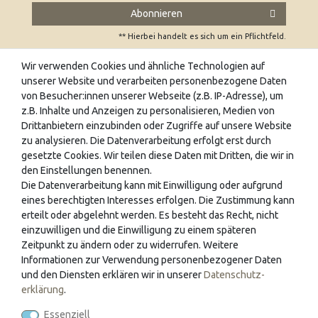
Abonnieren
** Hierbei handelt es sich um ein Pflichtfeld.
Wir verwenden Cookies und ähnliche Technologien auf
unserer Website und verarbeiten personenbezogene Daten
UNSERE FACHGESCHÄFTE
von Besucher:innen unserer Webseite (z.B. IP-Adresse), um
z.B. Inhalte und Anzeigen zu personalisieren, Medien von
Wir freuen uns auch auf Ihren Besuch in unseren
Drittanbietern einzubinden oder Zugriffe auf unsere Website
Fachgeschäften. Hier finden sie eine Vielzahl an
zu analysieren. Die Datenverarbeitung erfolgt erst durch
wunderschönen Schreibgeräten zum Ausprobieren und ein
gesetzte Cookies. Wir teilen diese Daten mit Dritten, die wir in
den Einstellungen benennen.
umfangreiches Papeterie-Sortiment in angenehmer
Die Datenverarbeitung kann mit Einwilligung oder aufgrund
Atmosphäre. Es erwartet sie unser geschultes Fachpersonal
eines berechtigten Interesses erfolgen. Die Zustimmung kann
an folgenden Standorten.
erteilt oder abgelehnt werden. Es besteht das Recht, nicht
einzuwilligen und die Einwilligung zu einem späteren
Max Mustermann GmbH
Zeitpunkt zu ändern oder zu widerrufen. Weitere
Informationen zur Verwendung personenbezogener Daten
Musterstr. 8-10
und den Diensten erklären wir in unserer
Daten­schutz­
12345 Musterhausen
erklärung
.
Essenziell
Tel.:012/345678