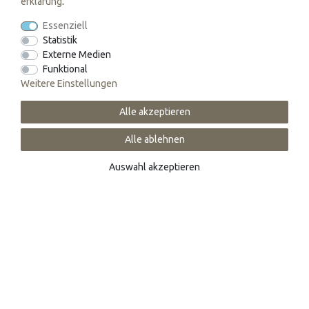
erklärung
.
Essenziell
Statistik
Externe Medien
Funktional
Weitere Einstellungen
Alle akzeptieren
Alle ablehnen
Graf von Faber-Castell
Graf von Faber-Castell
Auswahl akzeptieren
Runder Ersatzradierer
Runder Radiergummi
7,60 € *
128,65 € *