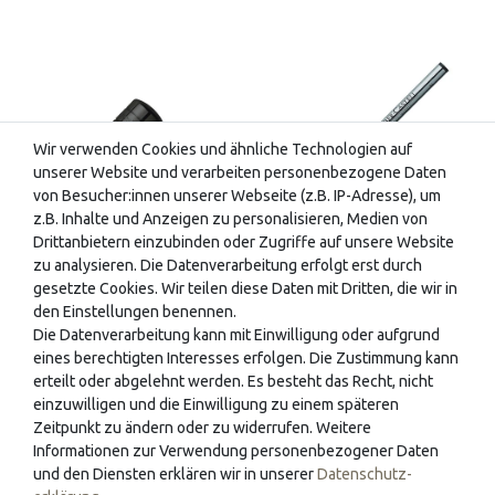
Wir verwenden Cookies und ähnliche Technologien auf
unserer Website und verarbeiten personenbezogene Daten
von Besucher:innen unserer Webseite (z.B. IP-Adresse), um
z.B. Inhalte und Anzeigen zu personalisieren, Medien von
Drittanbietern einzubinden oder Zugriffe auf unsere Website
zu analysieren. Die Datenverarbeitung erfolgt erst durch
Graf von Faber-Castell
Graf von Faber-Castell
gesetzte Cookies. Wir teilen diese Daten mit Dritten, die wir in
Radiergummikappe für
Rollermine
den Einstellungen benennen.
Die Datenverarbeitung kann mit Einwilligung oder aufgrund
Bleistift Magnum PVD
eines berechtigten Interesses erfolgen. Die Zustimmung kann
erteilt oder abgelehnt werden. Es besteht das Recht, nicht
einzuwilligen und die Einwilligung zu einem späteren
41,50 € *
4,75 € *
Zeitpunkt zu ändern oder zu widerrufen. Weitere
Informationen zur Verwendung personenbezogener Daten
und den Diensten erklären wir in unserer
Daten­schutz­